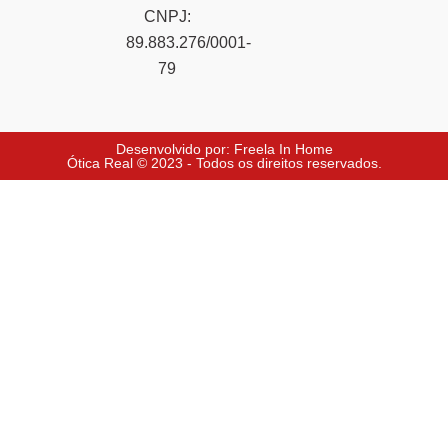
CNPJ:
89.883.276/0001-
79
Desenvolvido por: Freela In Home
Ótica Real © 2023 - Todos os direitos reservados.