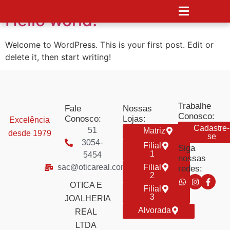
Hello world!
Welcome to WordPress. This is your first post. Edit or
delete it, then start writing!
Trabalhe
Fale
Nossas
Conosco:
Conosco:
Lojas:
Excelência
Cadastre-
51
Matriz
desde 1979
se
3054-
Filial
Siga
1
5454
nossas
sac@oticareal.com
Filial
redes:
2
OTICA E
Filial
3
JOALHERIA
Alvorada
REAL
LTDA